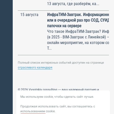
13 августа, где разберём, ка...
15 августа
ИнфраТИМ-Завтрак. Информационный
или в очередной раз про СОД, СУИД и
папочки на сервере
Что такое ИнфраТИМ-Завтрак? Инфра
(в 2025 - BIM-Завтрак с Линейкой) – э
онлайн мероприятие, на котором соби
Т...
Полный список интересных событий доступен на странице
отраслевого календаря
© 2026 Vysotskiy consulting — ваш надежный партнер и
интегратор
Мы используем cookie, чтобы сделать сайт лучше.
Цифровизация, BIM, ИИ. Внедряем и оптимизируем
технологии, ускоряем рост и системность бизнеса
Продолжая использовать сайт, вы соглашаетесь с
Пользовательское
Политика обработки персональных
использованием cookie.
соглашение
данных