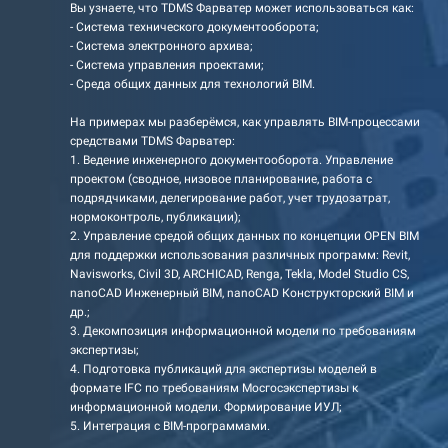
Вы узнаете, что TDMS Фарватер может использоваться как:
- Система технического документооборота;
- Система электронного архива;
- Система управления проектами;
- Среда общих данных для технологий BIM.
На примерах мы разберёмся, как управлять BIM-процессами
средствами TDMS Фарватер:
1. Ведение инженерного документооборота. Управление
проектом (сводное, низовое планирование, работа с
подрядчиками, делегирование работ, учет трудозатрат,
нормоконтроль, публикации);
2. Управление средой общих данных по концепции OPEN BIM
для поддержки использования различных программ: Revit,
Navisworks, Civil 3D, ARCHICAD, Renga, Tekla, Model Studio CS,
nanoCAD Инженерный BIM, nanoCAD Конструкторский BIM и
др.;
3. Декомпозиция информационной модели по требованиям
экспертизы;
4. Подготовка публикаций для экспертизы моделей в
формате IFC по требованиям Мосгосэкспертизы к
информационной модели. Формирование ИУЛ;
5. Интеграция с BIM-программами.