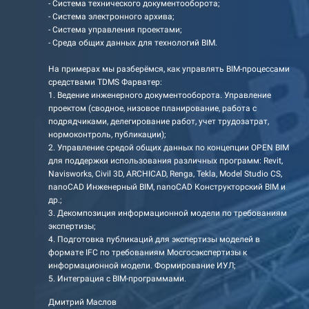
- Система технического документооборота;
- Система электронного архива;
- Система управления проектами;
- Среда общих данных для технологий BIM.
На примерах мы разберёмся, как управлять BIM-процессами
средствами TDMS Фарватер:
1. Ведение инженерного документооборота. Управление
проектом (сводное, низовое планирование, работа с
подрядчиками, делегирование работ, учет трудозатрат,
нормоконтроль, публикации);
2. Управление средой общих данных по концепции OPEN BIM
для поддержки использования различных программ: Revit,
Navisworks, Civil 3D, ARCHICAD, Renga, Tekla, Model Studio CS,
nanoCAD Инженерный BIM, nanoCAD Конструкторский BIM и
др.;
3. Декомпозиция информационной модели по требованиям
экспертизы;
4. Подготовка публикаций для экспертизы моделей в
формате IFC по требованиям Мосгосэкспертизы к
информационной модели. Формирование ИУЛ;
5. Интеграция с BIM-программами.
Дмитрий Маслов