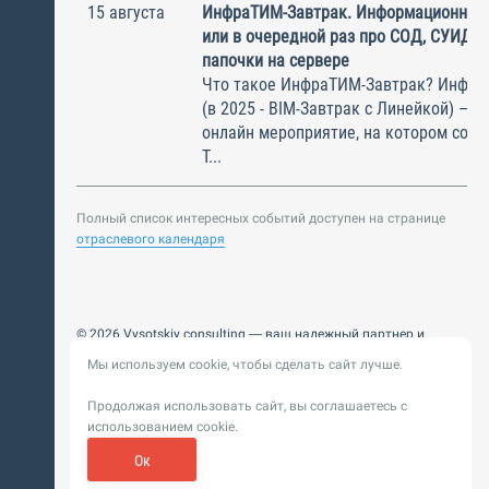
15 августа
ИнфраТИМ-Завтрак. Информационный
или в очередной раз про СОД, СУИД и
папочки на сервере
Что такое ИнфраТИМ-Завтрак? Инфра
(в 2025 - BIM-Завтрак с Линейкой) – э
онлайн мероприятие, на котором соби
Т...
Полный список интересных событий доступен на странице
отраслевого календаря
© 2026 Vysotskiy consulting — ваш надежный партнер и
интегратор
Мы используем cookie, чтобы сделать сайт лучше.
Цифровизация, BIM, ИИ. Внедряем и оптимизируем
технологии, ускоряем рост и системность бизнеса
Продолжая использовать сайт, вы соглашаетесь с
Пользовательское
Политика обработки персональных
использованием cookie.
соглашение
данных
Обновление от 14 ноября 2025. История
Ок
Сибирикс
Разработка сайта —
«
»