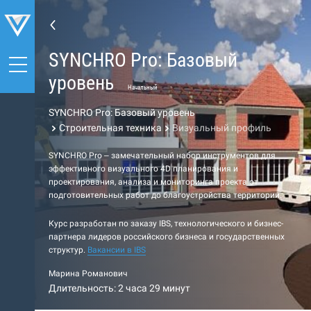
SYNCHRO Pro: Базовый
уровень
Начальный
SYNCHRO Pro: Базовый уровень
Строительная техника
Визуальный профиль
SYNCHRO Pro – замечательный набор инструментов для
эффективного визуального 4D планирования и
проектирования, анализа и мониторинга проекта от
подготовительных работ до благоустройства территории.
Курс разработан по заказу IBS, технологического и бизнес-
партнера лидеров российского бизнеса и государственных
структур.
Вакансии в IBS
Марина Романович
Длительность: 2 часа 29 минут