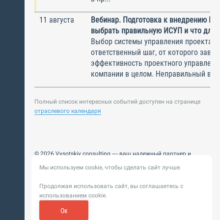
11 августа
Вебинар. Подготовка к внедрению ИС
выбрать правильную ИСУП и что для 
Выбор системы управления проектам
ответственный шаг, от которого завис
эффективность проектного управлени
компании в целом. Неправильный выбо
Полный список интересных событий доступен на странице
отраслевого календаря
© 2026 Vysotskiy consulting — ваш надежный партнер и
интегратор
Мы используем cookie, чтобы сделать сайт лучше.
Цифровизация, BIM, ИИ. Внедряем и оптимизируем
технологии, ускоряем рост и системность бизнеса
Продолжая использовать сайт, вы соглашаетесь с
Пользовательское
Политика обработки персональных
использованием cookie.
соглашение
данных
Обновление от 14 ноября 2025. История
Ок