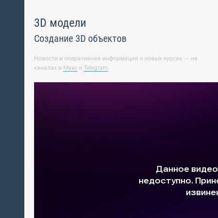
3D модели
Создание 3D объектов
Новости и оперативная информация о новых курсах — на
каналах в
Макс
и
Telegram
.