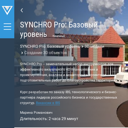
SYNCHRO Pro: Базовый
уровень
Начальный
SYNCHRO Pro: Базовый уровень
3D модели
Создание 3D объектов
SYNCHRO Pro – замечательный набор инструментов для
эффективного визуального 4D планирования и
проектирования, анализа и мониторинга проекта от
подготовительных работ до благоустройства территории.
Курс разработан по заказу IBS, технологического и бизнес-
партнера лидеров российского бизнеса и государственных
структур.
Вакансии в IBS
Марина Романович
Длительность: 2 часа 29 минут