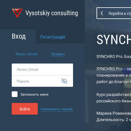
Vysotskiy consulting
Перейти к с
SYNCH
Вход
Регистрация
Логин | Email
Телефон
SYNCHRO Pro: Ба
SYNCHRO Pro – з
Логин | Email
планирования и п
Пароль
работ до благоус
Курс разработан 
Запомнить меня
российского бизн
Войти
Напомнить пароль
Марина Романов
Длительность: 2 