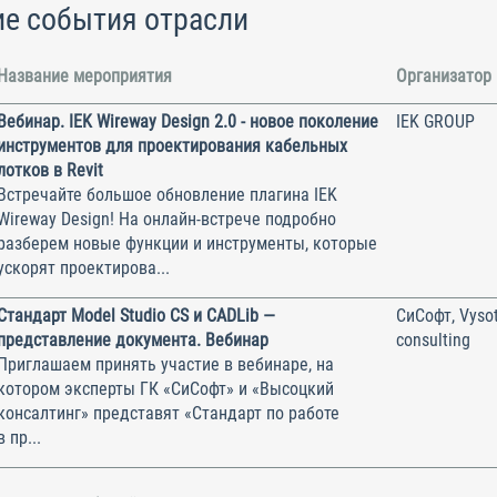
е события отрасли
Название мероприятия
Организатор
Вебинар. IEK Wireway Design 2.0 - новое поколение
IEK GROUP
инструментов для проектирования кабельных
лотков в Revit
Встречайте большое обновление плагина IEK
Wireway Design! На онлайн-встрече подробно
разберем новые функции и инструменты, которые
ускорят проектирова...
Стандарт Model Studio CS и CADLib —
СиСофт, Vysot
представление документа. Вебинар
consulting
Приглашаем принять участие в вебинаре, на
котором эксперты ГК «СиСофт» и «Высоцкий
консалтинг» представят «Стандарт по работе
в пр...