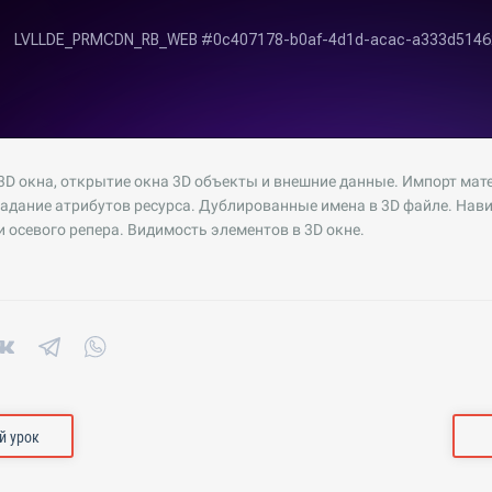
3D окна, открытие окна 3D объекты и внешние данные. Импорт мат
задание атрибутов ресурса. Дублированные имена в 3D файле. Нави
и осевого репера. Видимость элементов в 3D окне.
 урок