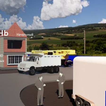
нь
Начальный
4D
ных