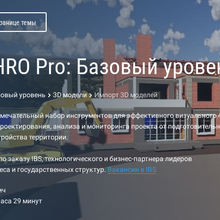
транице темы
RO Pro: Базовый урове
зовый уровень
3D модели
Импорт 3D моделей
амечательный набор инструментов для эффективного визуального 
роектирования, анализа и мониторинга проекта от подготовитель
тройства территории.
по заказу IBS, технологического и бизнес-партнера лидеров
еса и государственных структур.
Вакансии в IBS
ич
часа 29 минут