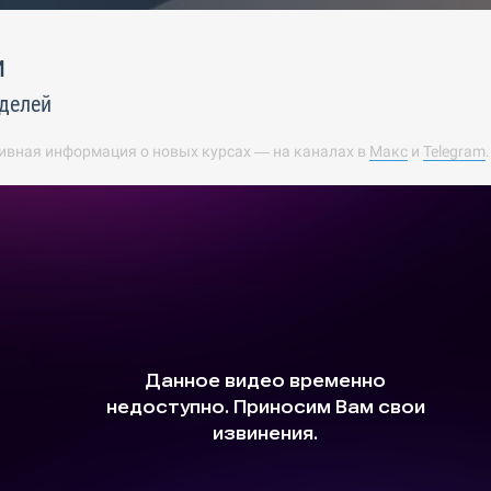
и
делей
ивная информация о новых курсах — на каналах в
Макс
и
Telegram