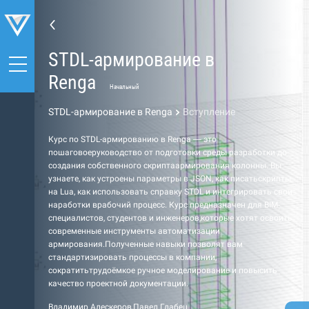
STDL-армирование в
Renga
Начальный
STDL-армирование в Renga
Вступление
Курс по STDL-армированию в Renga — это
пошаговоеруководство от подготовки среды разработки до
создания собственного скриптаармирования колонны. Вы
узнаете, как устроены параметры в JSON, как писатьскрипты
на Lua, как использовать справку STDL и интегрировать свои
наработки врабочий процесс. Курс предназначен для BIM-
специалистов, студентов и инженеров,которые хотят освоить
современные инструменты автоматизации
армирования.Полученные навыки позволят вам
стандартизировать процессы в компании,
сократитьтрудоёмкое ручное моделирование и повысить
качество проектной документации.
Владимир Алескеров
,
Павел Глабец