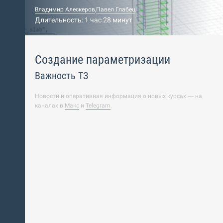
Владимир Алескеров
,
Павел Глабец
Длительность: 1 час 28 минут
Создание параметризации
Важность ТЗ
Новости и оперативная информация о новых курсах — на
каналах в
Макс
и
Telegram
.