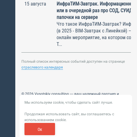
15 августа
ИнфраТИМ-Завтрак. Информационный
или в очередной раз про СОД, СУИД и
папочки на сервере
Что такое ИнфраТИМ-Завтрак? Инфра
(в 2025 - BIM-Завтрак с Линейкой) – э
онлайн мероприятие, на котором соби
Т...
Полный список интересных событий доступен на странице
отраслевого календаря
© 2026 Vysotskiy consulting — ваш надежный партнер и
интегратор
Мы используем cookie, чтобы сделать сайт лучше.
Цифровизация, BIM, ИИ. Внедряем и оптимизируем
технологии, ускоряем рост и системность бизнеса
Продолжая использовать сайт, вы соглашаетесь с
Пользовательское
Политика обработки персональных
использованием cookie.
соглашение
данных
Обновление от 14 ноября 2025. История
Ок
Сибирикс
Разработка сайта —
«
»