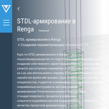
STDL-армирование в
Renga
Начальный
STDL-армирование в Renga
Создание параметризации
Важность ТЗ
Курс по STDL-армированию в Renga — это
пошаговоеруководство от подготовки среды разработки до
создания собственного скриптаармирования колонны. Вы
узнаете, как устроены параметры в JSON, как писатьскрипты
на Lua, как использовать справку STDL и интегрировать свои
наработки врабочий процесс. Курс предназначен для BIM-
специалистов, студентов и инженеров,которые хотят освоить
современные инструменты автоматизации
армирования.Полученные навыки позволят вам
стандартизировать процессы в компании,
сократитьтрудоёмкое ручное моделирование и повысить
качество проектной документации.