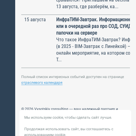
13 августа, где разберём, ка...
15 августа
ИнфраТИМ-Завтрак. Информационный
или в очередной раз про СОД, СУИД и
папочки на сервере
Что такое ИнфраТИМ-Завтрак? Инфра
(в 2025 - BIM-Завтрак с Линейкой) – э
онлайн мероприятие, на котором соби
Т...
Полный список интересных событий доступен на странице
отраслевого календаря
© 2026 Vysotskiy consulting — ваш надежный партнер и
интегратор
Мы используем cookie, чтобы сделать сайт лучше.
Цифровизация, BIM, ИИ. Внедряем и оптимизируем
технологии, ускоряем рост и системность бизнеса
Продолжая использовать сайт, вы соглашаетесь с
Пользовательское
Политика обработки персональных
использованием cookie.