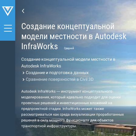
Создание концептуальной
модели местности в Autodesk
InfraWorks
Средний
Создание концептуальной модели местности в
Autodesk InfraWorks
Создание и подготовка данных
Сравнение поверхностей в Civil 3D
Autodesk InfraWorks — инструмент концептуального
моделирования, который идеально подходит для оценки
проектных решений и инвестиционных вложений на
предпроектной стадии. InfraWorks может также
рассматриваться как среда визуализации проработанных
решений в силу мощного функционала для объектов
транспортной инфраструктуры.