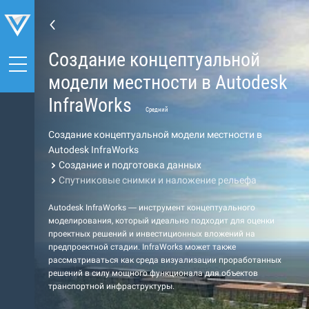
Создание концептуальной
модели местности в Autodesk
InfraWorks
Средний
Создание концептуальной модели местности в
Autodesk InfraWorks
Создание и подготовка данных
Спутниковые снимки и наложение рельефа
Autodesk InfraWorks — инструмент концептуального
моделирования, который идеально подходит для оценки
проектных решений и инвестиционных вложений на
предпроектной стадии. InfraWorks может также
рассматриваться как среда визуализации проработанных
решений в силу мощного функционала для объектов
транспортной инфраструктуры.