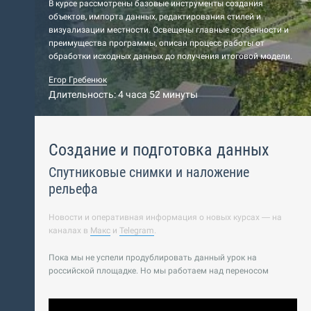
В курсе рассмотрены базовые инструменты создания
объектов, импорта данных, редактирования стилей и
визуализации местности. Освещены главные особенности и
преимущества программы, описан процесс работы от
обработки исходных данных до получения итоговой модели.
Егор Гребенюк
Длительность: 4 часа 52 минуты
Создание и подготовка данных
Спутниковые снимки и наложение
рельефа
Новости и оперативная информация о новых курсах — на
каналах в
Макс
и
Telegram
.
Пока мы не успели продублировать данный урок на
российской площадке. Но мы работаем над переносом