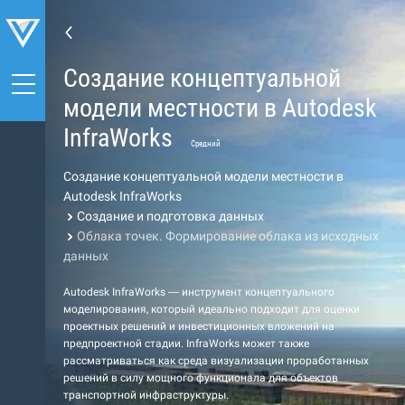
Создание концептуальной
модели местности в Autodesk
InfraWorks
Средний
Создание концептуальной модели местности в
Autodesk InfraWorks
Создание и подготовка данных
Облака точек. Формирование облака из исходных
данных
Autodesk InfraWorks — инструмент концептуального
моделирования, который идеально подходит для оценки
проектных решений и инвестиционных вложений на
предпроектной стадии. InfraWorks может также
рассматриваться как среда визуализации проработанных
решений в силу мощного функционала для объектов
транспортной инфраструктуры.