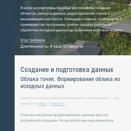
В курсе рассмотрены базовые инструменты создания
объектов, импорта данных, редактирования стилей и
визуализации местности. Освещены главные особенности и
преимущества программы, описан процесс работы от
обработки исходных данных до получения итоговой модели.
Егор Гребенюк
Длительность: 4 часа 52 минуты
Создание и подготовка данных
Облака точек. Формирование облака из
исходных данных
Новости и оперативная информация о новых курсах — на
каналах в
Макс
и
Telegram
.
Пока мы не успели продублировать данный урок на
российской площадке. Но мы работаем над переносом