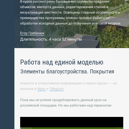
В курсе рассмотрены базовые инструменты создания
объектов, импорта данных, редактирования стилей и
визуализации местности. Освещены главные особенности и
преимущества программы, описан процесс работы от
обработки исходных данных до получения итоговой модели.
Егор Гребенюк
Длительность: 4 часа 52 минуты
Работа над единой моделью
Элементы благоустройства. Покрытия
Новости и оперативная информация о новых курсах — на
каналах в
Макс
и
Telegram
.
Пока мы не успели продублировать данный урок на
российской площадке. Но мы работаем над переносом