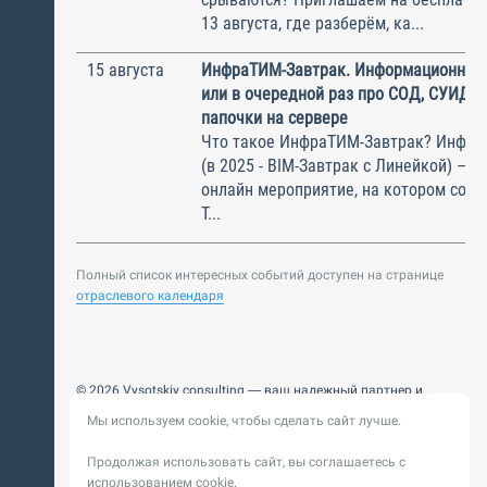
13 августа, где разберём, ка...
15 августа
ИнфраТИМ-Завтрак. Информационный
или в очередной раз про СОД, СУИД и
папочки на сервере
Что такое ИнфраТИМ-Завтрак? Инфра
(в 2025 - BIM-Завтрак с Линейкой) – э
онлайн мероприятие, на котором соби
Т...
Полный список интересных событий доступен на странице
отраслевого календаря
© 2026 Vysotskiy consulting — ваш надежный партнер и
интегратор
Мы используем cookie, чтобы сделать сайт лучше.
Цифровизация, BIM, ИИ. Внедряем и оптимизируем
технологии, ускоряем рост и системность бизнеса
Продолжая использовать сайт, вы соглашаетесь с
Пользовательское
Политика обработки персональных
использованием cookie.