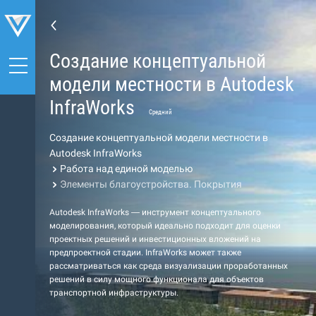
Создание концептуальной
модели местности в Autodesk
InfraWorks
Средний
Создание концептуальной модели местности в
Autodesk InfraWorks
Работа над единой моделью
Элементы благоустройства. Покрытия
Autodesk InfraWorks — инструмент концептуального
моделирования, который идеально подходит для оценки
проектных решений и инвестиционных вложений на
предпроектной стадии. InfraWorks может также
рассматриваться как среда визуализации проработанных
решений в силу мощного функционала для объектов
транспортной инфраструктуры.