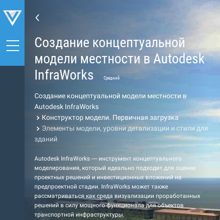
Создание концептуальной
модели местности в Autodesk
InfraWorks
Средний
Создание концептуальной модели местности в
Autodesk InfraWorks
Конструктор модели. Первичная загрузка
Элементы модели, уровни детализации и стили для
зданий
Autodesk InfraWorks — инструмент концептуального
моделирования, который идеально подходит для оценки
проектных решений и инвестиционных вложений на
предпроектной стадии. InfraWorks может также
рассматриваться как среда визуализации проработанных
решений в силу мощного функционала для объектов
транспортной инфраструктуры.