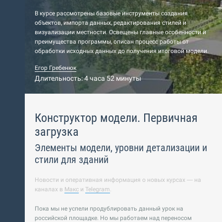
В курсе рассмотрены базовые инструменты создания
объектов, импорта данных, редактирования стилей и
визуализации местности. Освещены главные особенности и
преимущества программы, описан процесс работы от
обработки исходных данных до получения итоговой модели.
Егор Гребенюк
Длительность: 4 часа 52 минуты
Конструктор модели. Первичная
загрузка
Элементы модели, уровни детализации и
стили для зданий
Новости и оперативная информация о новых курсах — на
каналах в
Макс
и
Telegram
.
Пока мы не успели продублировать данный урок на
российской площадке. Но мы работаем над переносом