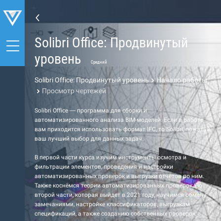
Solibri Office: Продвинутый
уровень
Средний
Solibri Office: Продвинутый уровень
Начало работы
Просмотр чертежей
Solibri Office — программа для сборки и
автоматизированного анализа BIM-моделей. Если в работе
вам приходится использовать формат IFC, то Solibri, пожалуй,
ваш лучший выбор для данных задач.
В первой части курса изучим инструменты осмотра и
фильтрации элементов, проведения и настройки
автоматизированных проверок и выгрузки отчётов по ним.
Также коснёмся теории автоматизированных проверок. Во
второй части, которая выйдет в 2021 году, научимся обмену
замечаниями, настройке классификаторов, выгрузкам
спецификаций, а также созданию собственных проверок.