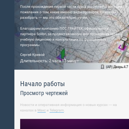
После прохождения первой части курса вы сможете оставить
пожелания о том, какие именно виды проверок хотели бы
разобрать — мы это обязательно учтём.
Благодарим компанию ПСС ГРАЙТЕК, официального
партнёра Solibri, за предоставленную для проведения курса
учебную лицензию и консультации по функционалу
программы.
Сергей Кривой
Длительность: 2 часа 13 минут
Начало работы
Просмотр чертежей
Новости и оперативная информация о новых курсах — на
каналах в
Макс
и
Telegram
.