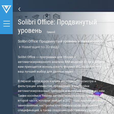
Solibri Office: Продвинутый
уровень
Средний
Solibri Office: Продвинутый уровень
Начало работы
Навигация по 3D-виду
Solibri Office — программа для сборки и
автоматизированного анализа BIM-моделей. Если в работе
вам приходится использовать формат IFC, то Solibri, пожалуй,
ваш лучший выбор для данных задач.
В первой части курса изучим инструменты осмотра и
фильтрации элементов, проведения и настройки
автоматизированных проверок и выгрузки отчётов по ним.
Также коснёмся теории автоматизированных проверок. Во
второй части, которая выйдет в 2021 году, научимся обмену
замечаниями, настройке классификаторов, выгрузкам
спецификаций, а также созданию собственных проверок.