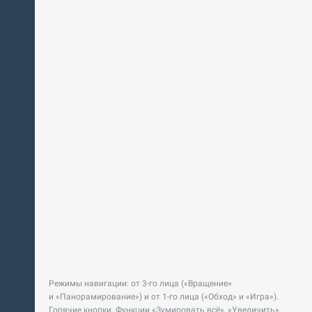
Режимы навигации: от 3-го лица («Вращение»
и «Панорамирование») и от 1-го лица («Обход» и «Игра»).
Горячие кнопки. Функции «Зумировать всё», «Увеличить»,