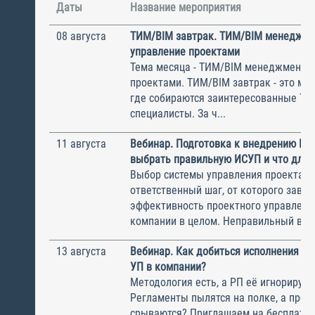
Даты
Название мероприятия
08 августа
ТИМ/BIM завтрак. ТИМ/BIM менеджме
управление проектами
Тема месяца - ТИМ/BIM менеджмент и
проектами. ТИМ/BIM завтрак - это ме
где собираются заинтересованные Т
специалисты. За ч...
11 августа
Вебинар. Подготовка к внедрению ИС
выбрать правильную ИСУП и что для 
Выбор системы управления проектам
ответственный шаг, от которого завис
эффективность проектного управлени
компании в целом. Неправильный выбо
13 августа
Вебинар. Как добиться исполнения м
УП в компании?
Методология есть, а РП её игнорирую
Регламенты пылятся на полке, а прое
срываются? Приглашаем на бесплатн