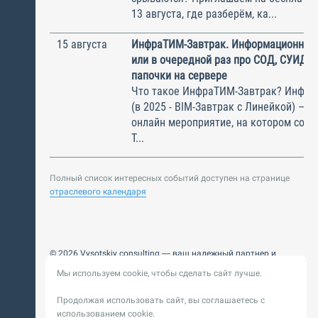
13 августа, где разберём, ка...
15 августа
ИнфраТИМ-Завтрак. Информационный
или в очередной раз про СОД, СУИД и
папочки на сервере
Что такое ИнфраТИМ-Завтрак? Инфра
(в 2025 - BIM-Завтрак с Линейкой) – э
онлайн мероприятие, на котором соби
Т...
Полный список интересных событий доступен на странице
отраслевого календаря
© 2026 Vysotskiy consulting — ваш надежный партнер и
интегратор
Мы используем cookie, чтобы сделать сайт лучше.
Цифровизация, BIM, ИИ. Внедряем и оптимизируем
технологии, ускоряем рост и системность бизнеса
Продолжая использовать сайт, вы соглашаетесь с
Пользовательское
Политика обработки персональных
использованием cookie.
соглашение
данных