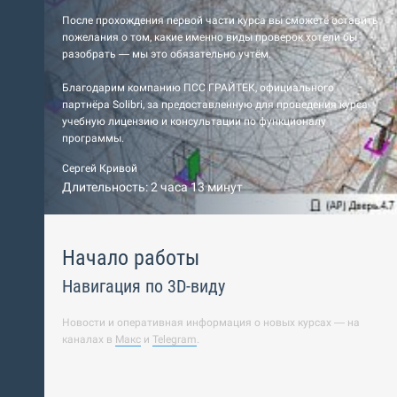
После прохождения первой части курса вы сможете оставить
пожелания о том, какие именно виды проверок хотели бы
разобрать — мы это обязательно учтём.
Благодарим компанию ПСС ГРАЙТЕК, официального
партнёра Solibri, за предоставленную для проведения курса
учебную лицензию и консультации по функционалу
программы.
Сергей Кривой
Длительность: 2 часа 13 минут
Начало работы
Навигация по 3D-виду
Новости и оперативная информация о новых курсах — на
каналах в
Макс
и
Telegram
.