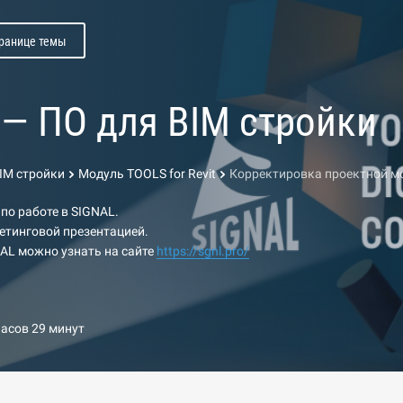
транице темы
l — ПО для BIM стройки
BIM стройки
Модуль TOOLS for Revit
Корректировка проектной м
 по работе в SIGNAL.
етинговой презентацией.
AL можно узнать на сайте
https://sgnl.pro/
часов 29 минут