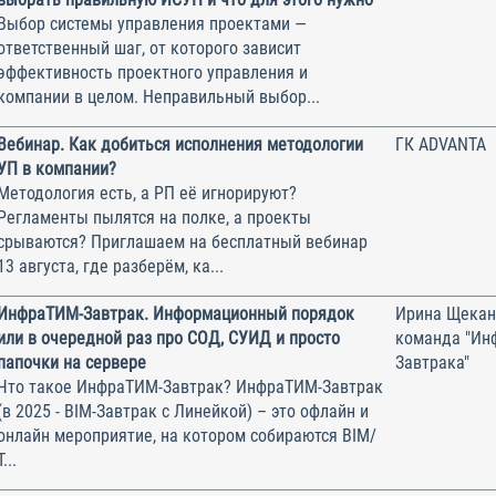
Выбор системы управления проектами —
ответственный шаг, от которого зависит
эффективность проектного управления и
компании в целом. Неправильный выбор...
Вебинар. Как добиться исполнения методологии
ГК ADVANTA
УП в компании?
Методология есть, а РП её игнорируют?
Регламенты пылятся на полке, а проекты
срываются? Приглашаем на бесплатный вебинар
13 августа, где разберём, ка...
ИнфраТИМ-Завтрак. Информационный порядок
Ирина Щекан
или в очередной раз про СОД, СУИД и просто
команда "Ин
папочки на сервере
Завтрака"
Что такое ИнфраТИМ-Завтрак? ИнфраТИМ-Завтрак
(в 2025 - BIM-Завтрак с Линейкой) – это офлайн и
онлайн мероприятие, на котором собираются BIM/
Т...