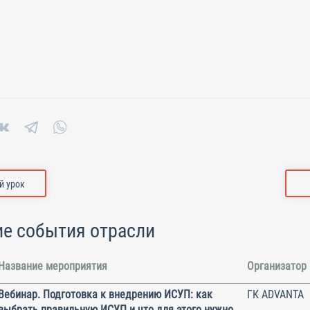
 урок
е события отрасли
Название мероприятия
Организатор
Вебинар. Подготовка к внедрению ИСУП: как
ГК ADVANTA
выбрать правильную ИСУП и что для этого нужно