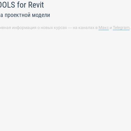
OLS for Revit
а проектной модели
ивная информация о новых курсах — на каналах в
Макс
и
Telegram