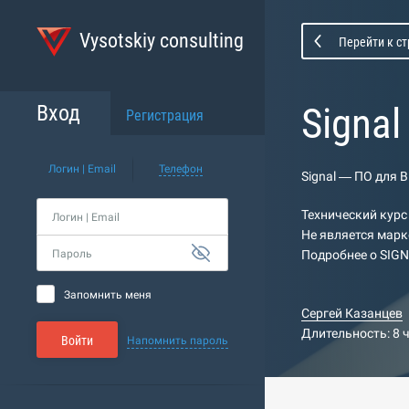
Vysotskiy consulting
Перейти к с
Signa
Вход
Регистрация
Логин | Email
Телефон
Signal — ПО для 
Технический курс
Логин | Email
Не является марк
Пароль
Подробнее о SIGN
Запомнить меня
Сергей Казанцев
Длительность: 8 
Войти
Напомнить пароль