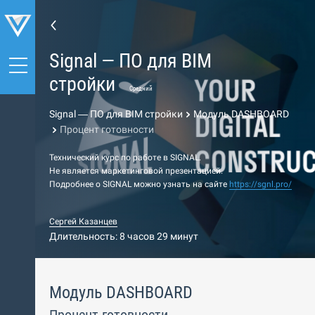
Signal — ПО для BIM
стройки
Средний
Signal — ПО для BIM стройки
Модуль DASHBOARD
Процент готовности
Технический курс по работе в SIGNAL.
Не является маркетинговой презентацией.
Подробнее о SIGNAL можно узнать на сайте
https://sgnl.pro/
Сергей Казанцев
Длительность: 8 часов 29 минут
Модуль DASHBOARD