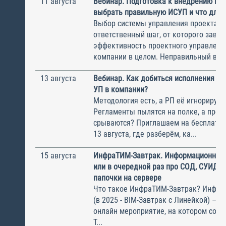
11 августа
Вебинар. Подготовка к внедрению ИС
выбрать правильную ИСУП и что для 
Выбор системы управления проектам
ответственный шаг, от которого завис
эффективность проектного управлени
компании в целом. Неправильный выбо
13 августа
Вебинар. Как добиться исполнения м
УП в компании?
Методология есть, а РП её игнорирую
Регламенты пылятся на полке, а прое
срываются? Приглашаем на бесплатн
13 августа, где разберём, ка...
15 августа
ИнфраТИМ-Завтрак. Информационный
или в очередной раз про СОД, СУИД и
папочки на сервере
Что такое ИнфраТИМ-Завтрак? Инфра
(в 2025 - BIM-Завтрак с Линейкой) – э
онлайн мероприятие, на котором соби
Т...