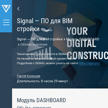
Signal — ПО для BIM
стройки
Средний
Signal — ПО для BIM стройки
Модуль DASHBOARD
Объём: освоение
Технический курс по работе в SIGNAL.
Не является маркетинговой презентацией.
Подробнее о SIGNAL можно узнать на сайте
https://sgnl.pro/
Сергей Казанцев
Длительность: 8 часов 29 минут
Модуль DASHBOARD