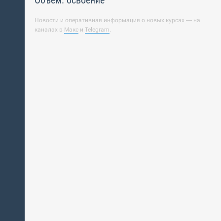
Объём: освоение
Новости и оперативная информация о новых курсах — на
каналах в
Макс
и
Telegram
.