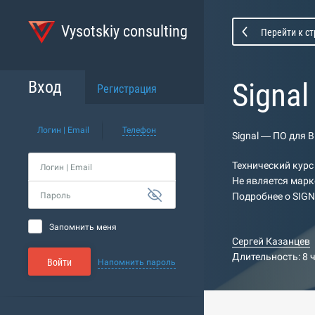
Vysotskiy consulting
Перейти к с
Signa
Вход
Регистрация
Логин | Email
Телефон
Signal — ПО для 
Технический курс
Логин | Email
Не является марк
Пароль
Подробнее о SIGN
Запомнить меня
Сергей Казанцев
Длительность: 8 
Войти
Напомнить пароль