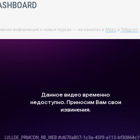
ASHBOARD
ивная информация о новых курсах — на каналах в
Макс
и
Telegram