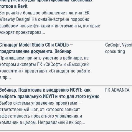
лотков в Revit
Встречайте большое обновление плагина IEK
Wireway Design! На онлайн-встрече подробно
разберем новые функции и инструменты, которые
ускорят проектирова...
Стандарт Model Studio CS и CADLib —
СиСофт, Vysot
представление документа. Вебинар
consulting
Приглашаем принять участие в вебинаре, на
котором эксперты ГК «СиСофт» и «Высоцкий
консалтинг» представят «Стандарт по работе
в пр...
Вебинар. Подготовка к внедрению ИСУП: как
ГК ADVANTA
выбрать правильную ИСУП и что для этого нужно
Выбор системы управления проектами —
ответственный шаг, от которого зависит
эффективность проектного управления и
компании в целом. Неправильный выбор...