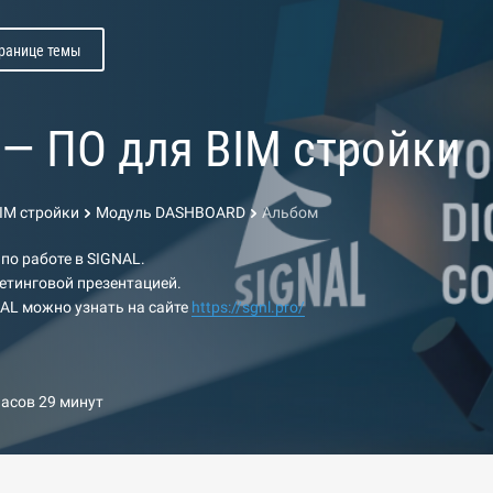
транице темы
l — ПО для BIM стройки
BIM стройки
Модуль DASHBOARD
Альбом
 по работе в SIGNAL.
етинговой презентацией.
AL можно узнать на сайте
https://sgnl.pro/
часов 29 минут