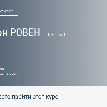
ку курсов
он РОВЕН
Начальный
ков
час 5 минут
ете пройти этот курс