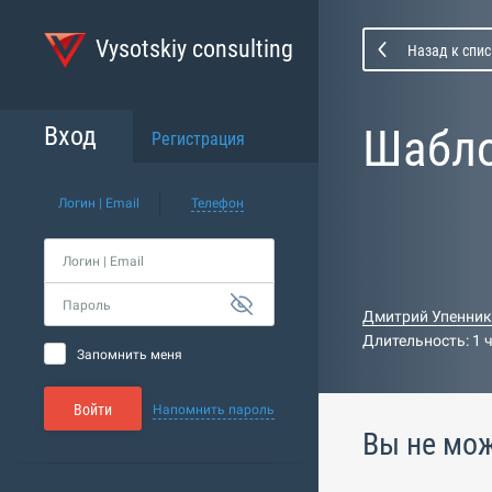
Vysotskiy consulting
Назад к спис
Шабл
Вход
Регистрация
Логин | Email
Телефон
Логин | Email
Пароль
Дмитрий Упенни
Длительность: 1 
Запомнить меня
Войти
Напомнить пароль
Вы не мож