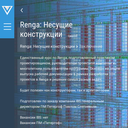
Renga: Несущие
конструкции
Средний
Renga: Несущие конструкции
Заключение
Единственный курс по Renga, подготовленный практиком-
проектировщиком, руководителем проектной компании и
многолетним пользователем программы. Основан на опыте
выпуска рабочей документации в рамках разработки 10+
проектов в Renga и решении самых разных задач.
Будет полезен как конструкторам, так и архитекторам.
Подготовлен по заказу компании IBS генеральным
директором ПМ Петергоф Павлом Слепневым.
Вакансии IBS: нет
Вакансии ПМ «Петергоф»:
перейти