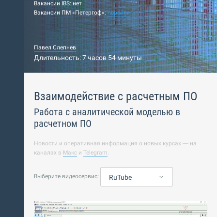
Вакансии IBS: нет
Вакансии ПМ «Петергоф»:
перейти
Павел Слепнев
Длительность: 7 часов 54 минуты
Взаимодействие с расчетным ПО
Работа с аналитической моделью в
расчетном ПО
Новости и оперативная информация о новых курсах — на
каналах в
Макс
и
Telegram
.
Выберите видеосервис:
RuTube