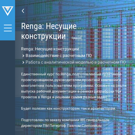
Renga: Несущие
конструкции
Средний
Renga: Несущие конструкции
Взаимодействие с расчетным ПО
Работа с аналитической моделью в расчетном ПО
Единственный курс по Renga, подготовленный практиком-
проектировщиком, руководителем проектной компании и
многолетним пользователем программы. Основан на опыте
выпуска рабочей документации в рамках разработки 10+
проектов в Renga и решении самых разных задач.
Будет полезен как конструкторам, так и архитекторам.
Подготовлен по заказу компании IBS генеральным
директором ПМ Петергоф Павлом Слепневым.