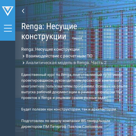
Renga: Несущие
конструкции
Средний
Renga: Несущие конструкции
Взаимодействие с расчетным ПО
Аналитическая модель в Renga. Часть 2
Единственный курс по Renga, подготовленный практиком-
проектировщиком, руководителем проектной компании и
многолетним пользователем программы. Основан на опыте
выпуска рабочей документации в рамках разработки 10+
проектов в Renga и решении самых разных задач.
Будет полезен как конструкторам, так и архитекторам.
Подготовлен по заказу компании IBS генеральным
директором ПМ Петергоф Павлом Слепневым.