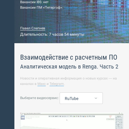
Вакансии IBS: нет
Вакансии ПМ «Петергоф»:
перейти
Павел Слепнев
Длительность: 7 часов 54 минуты
Взаимодействие с расчетным ПО
Аналитическая модель в Renga. Часть 2
Новости и оперативная информация о новых курсах — на
каналах в
Макс
и
Telegram
.
Выберите видеосервис:
RuTube