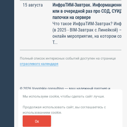
15 августа
ИнфраТИМ-Завтрак. Информационный
или в очередной раз про СОД, СУИД и
папочки на сервере
Что такое ИнфраТИМ-Завтрак? Инфра
(в 2025 - BIM-Завтрак с Линейкой) – э
онлайн мероприятие, на котором соби
Т...
Полный список интересных событий доступен на странице
отраслевого календаря
© 2026 Vysotskiy consulting — ваш надежный партнер и
интегратор
Мы используем cookie, чтобы сделать сайт лучше.
Цифровизация, BIM, ИИ. Внедряем и оптимизируем
технологии, ускоряем рост и системность бизнеса
Продолжая использовать сайт, вы соглашаетесь с
Пользовательское
Политика обработки персональных
использованием cookie.
соглашение
данных
Обновление от 14 ноября 2025. История
Ок