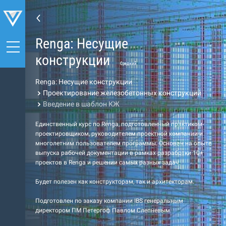
Renga: Несущие
конструкции
Средний
Renga: Несущие конструкции
Проектирование железобетонных конструкций
Введение в шаблон КЖ
Единственный курс по Renga, подготовленный практиком-
проектировщиком, руководителем проектной компании и
многолетним пользователем программы. Основан на опыте
выпуска рабочей документации в рамках разработки 10+
проектов в Renga и решении самых разных задач.
Будет полезен как конструкторам, так и архитекторам.
Подготовлен по заказу компании IBS генеральным
директором ПМ Петергоф Павлом Слепневым.