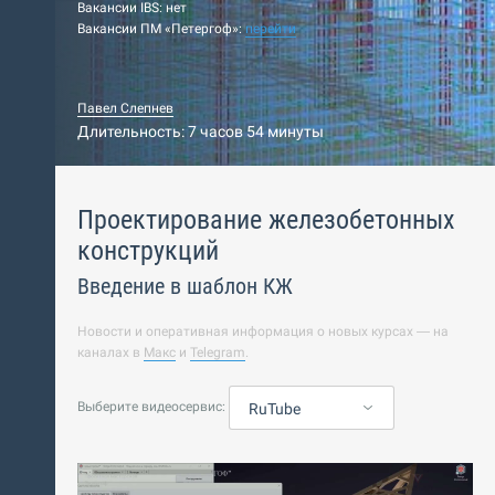
Вакансии IBS: нет
Вакансии ПМ «Петергоф»:
перейти
Павел Слепнев
Длительность: 7 часов 54 минуты
Проектирование железобетонных
конструкций
Введение в шаблон КЖ
Новости и оперативная информация о новых курсах — на
каналах в
Макс
и
Telegram
.
Выберите видеосервис:
RuTube