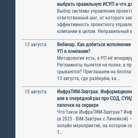
выбрать правильную ИСУП и что для 
Выбор системы управления проектам
ответственный шаг, от которого завис
эффективность проектного управлени
компании в целом. Неправильный выбо
13 августа
Вебинар. Как добиться исполнения м
УП в компании?
Методология есть, а РП её игнорирую
Регламенты пылятся на полке, а прое
срываются? Приглашаем на бесплатн
13 августа, где разберём, ка...
15 августа
ИнфраТИМ-Завтрак. Информационный
или в очередной раз про СОД, СУИД и
папочки на сервере
Что такое ИнфраТИМ-Завтрак? Инфра
(в 2025 - BIM-Завтрак с Линейкой) – э
онлайн мероприятие, на котором соби
Т...