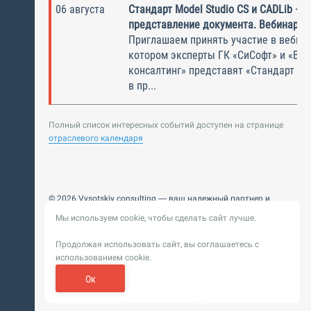
06 августа
Стандарт Model Studio CS и CADLib —
представление документа. Вебинар
Приглашаем принять участие в вебина
котором эксперты ГК «СиСофт» и «Вы
консалтинг» представят «Стандарт по
в пр...
Полный список интересных событий доступен на странице
отраслевого календаря
© 2026 Vysotskiy consulting — ваш надежный партнер и
интегратор
Мы используем cookie, чтобы сделать сайт лучше.
Цифровизация, BIM, ИИ. Внедряем и оптимизируем
технологии, ускоряем рост и системность бизнеса
Продолжая использовать сайт, вы соглашаетесь с
Пользовательское
Политика обработки персональных
использованием cookie.
соглашение
данных
Обновление от 14 ноября 2025. История
Ок
Сибирикс
Разработка сайта —
«
»