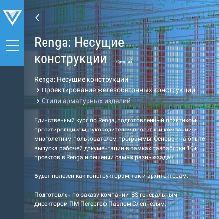
Renga: Несущие
конструкции
Средний
Renga: Несущие конструкции
Проектирование железобетонных конструкций
Стили арматурных изделий
Единственный курс по Renga, подготовленный практиком-
проектировщиком, руководителем проектной компании и
многолетним пользователем программы. Основан на опыте
выпуска рабочей документации в рамках разработки 10+
проектов в Renga и решении самых разных задач.
Будет полезен как конструкторам, так и архитекторам.
Подготовлен по заказу компании IBS генеральным
директором ПМ Петергоф Павлом Слепневым.