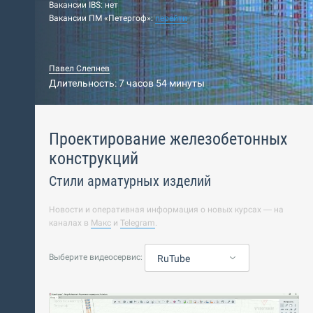
Вакансии IBS: нет
Вакансии ПМ «Петергоф»:
перейти
Павел Слепнев
Длительность: 7 часов 54 минуты
Проектирование железобетонных
конструкций
Стили арматурных изделий
Новости и оперативная информация о новых курсах — на
каналах в
Макс
и
Telegram
.
Выберите видеосервис:
RuTube