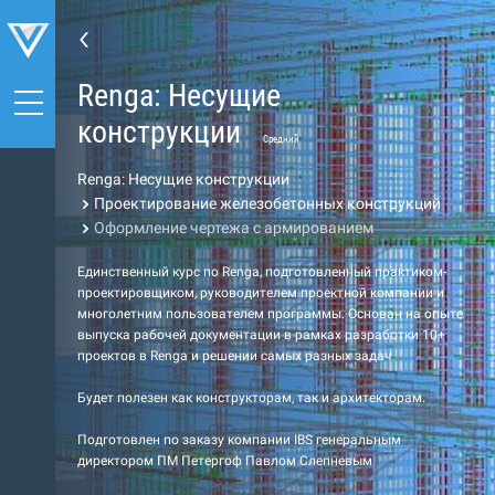
Renga: Несущие
конструкции
Средний
Renga: Несущие конструкции
Проектирование железобетонных конструкций
Оформление чертежа с армированием
Единственный курс по Renga, подготовленный практиком-
проектировщиком, руководителем проектной компании и
многолетним пользователем программы. Основан на опыте
выпуска рабочей документации в рамках разработки 10+
проектов в Renga и решении самых разных задач.
Будет полезен как конструкторам, так и архитекторам.
Подготовлен по заказу компании IBS генеральным
директором ПМ Петергоф Павлом Слепневым.