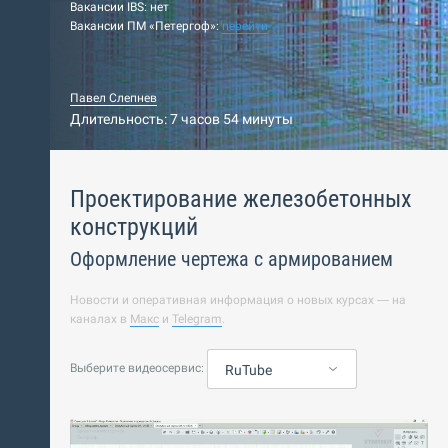
Вакансии IBS: нет
Вакансии ПМ «Петергоф»:
перейти
Павел Слепнев
Длительность: 7 часов 54 минуты
Проектирование железобетонных
конструкций
Оформление чертежа с армированием
Новости и оперативная информация о новых курсах — на
каналах в
Макс
и
Telegram
.
Выберите видеосервис:
RuTube