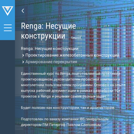
Renga: Несущие
конструкции
Средний
Renga: Несущие конструкции
Проектирование железобетонных конструкций
Армирование перекрытия
Единственный курс по Renga, подготовленный практиком-
проектировщиком, руководителем проектной компании и
многолетним пользователем программы. Основан на опыте
выпуска рабочей документации в рамках разработки 10+
проектов в Renga и решении самых разных задач.
Будет полезен как конструкторам, так и архитекторам.
Подготовлен по заказу компании IBS генеральным
директором ПМ Петергоф Павлом Слепневым.