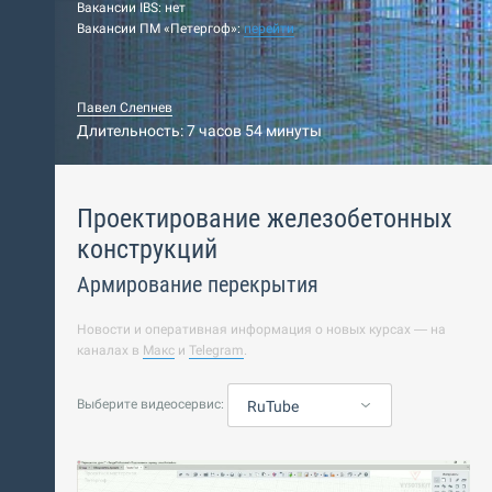
Вакансии IBS: нет
Вакансии ПМ «Петергоф»:
перейти
Павел Слепнев
Длительность: 7 часов 54 минуты
Проектирование железобетонных
конструкций
Армирование перекрытия
Новости и оперативная информация о новых курсах — на
каналах в
Макс
и
Telegram
.
Выберите видеосервис:
RuTube