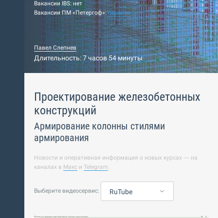
Вакансии IBS: нет
Вакансии ПМ «Петергоф»:
перейти
Павел Слепнев
Длительность: 7 часов 54 минуты
Проектирование железобетонных
конструкций
Армирование колонны стилями
армирования
Новости и оперативная информация о новых курсах — на
каналах в
Макс
и
Telegram
.
Выберите видеосервис:
RuTube