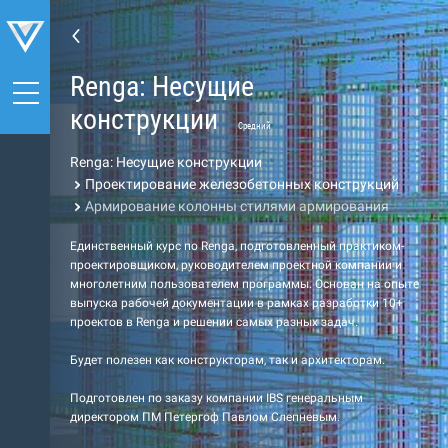
Renga: Несущие
конструкции
Средний
Renga: Несущие конструкции
Проектирование железобетонных конструкций
Армирование колонны стилями армирования
Единственный курс по Renga, подготовленный практиком-
проектировщиком, руководителем проектной компании и
многолетним пользователем программы. Основан на опыте
выпуска рабочей документации в рамках разработки 10+
проектов в Renga и решении самых разных задач.
Будет полезен как конструкторам, так и архитекторам.
Подготовлен по заказу компании IBS генеральным
директором ПМ Петергоф Павлом Слепневым.