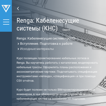
Renga: Кабеленесущие
системы (КНС)
Средний
Renga: Кабеленесущие системы (КНС)
Вступление. Подготовка к работе
Исходные материалы
Курс посвящен проектированию кабельных лотков в
Renga. Вы научитесь работать с каталогами, моделировать
кабельные трассы. Оформлять планы расположения и
аксонометрические чертежи. Подсчитывать спецификации
инструментами «легенда», «спецификация» и при помощи
CSV отчётов.
Курс будет полезен не только BIM-проектировщикам, но и
инженерам, в чьи обязанности входит проектирование
кабеленесущих систем на основании 2D подложек.