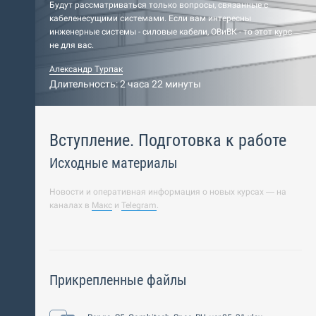
Будут рассматриваться только вопросы, связанные с
кабеленесущими системами. Если вам интересны
инженерные системы - силовые кабели, ОВиВК - то этот курс
не для вас.
Александр Турпак
Длительность: 2 часа 22 минуты
Вступление. Подготовка к работе
Исходные материалы
Новости и оперативная информация о новых курсах — на
каналах в
Макс
и
Telegram
.
Прикрепленные файлы