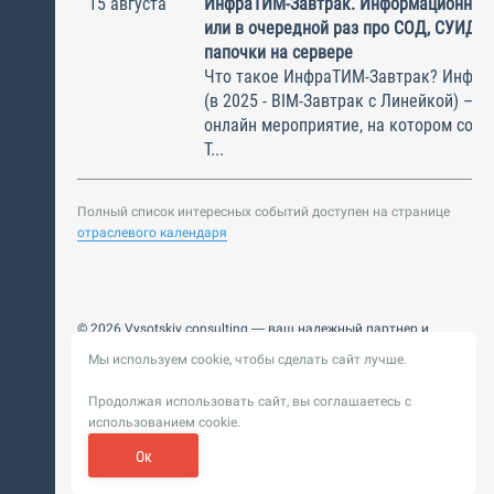
15 августа
ИнфраТИМ-Завтрак. Информационный
или в очередной раз про СОД, СУИД и
папочки на сервере
Что такое ИнфраТИМ-Завтрак? Инфра
(в 2025 - BIM-Завтрак с Линейкой) – э
онлайн мероприятие, на котором соби
Т...
Полный список интересных событий доступен на странице
отраслевого календаря
© 2026 Vysotskiy consulting — ваш надежный партнер и
интегратор
Мы используем cookie, чтобы сделать сайт лучше.
Цифровизация, BIM, ИИ. Внедряем и оптимизируем
технологии, ускоряем рост и системность бизнеса
Продолжая использовать сайт, вы соглашаетесь с
Пользовательское
Политика обработки персональных
использованием cookie.
соглашение
данных
Обновление от 14 ноября 2025. История
Ок
Сибирикс
Разработка сайта —
«
»