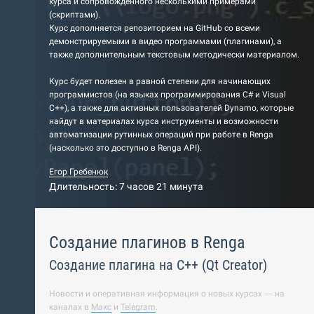
курса и сопровожденного несколькими примерами
(скриптами).
Курс дополняется репозиторием на GitHub со всеми
демонстрируемыми в видео программами (плагинами), а
также дополнительным текстовым методически материалом.
Курс будет полезен в равной степени для начинающих
программистов (на языках программирования C# и Visual
C++), а также для активных пользователей Dynamo, которые
найдут в материалах курса инструменты и возможности
автоматизации рутинных операций при работе в Renga
(насколько это доступно в Renga API).
Егор Гребенюк
Длительность: 7 часов 21 минута
Создание плагинов в Renga
Создание плагина на С++ (Qt Creator)
Новости и оперативная информация о новых курсах — на
каналах в
Макс
и
Telegram
.