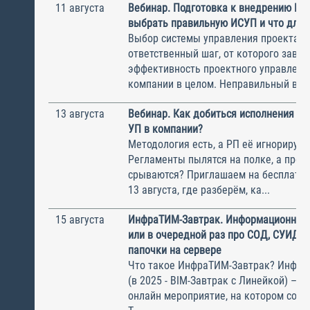
11 августа
Вебинар. Подготовка к внедрению ИС
выбрать правильную ИСУП и что для 
Выбор системы управления проектам
ответственный шаг, от которого завис
эффективность проектного управлени
компании в целом. Неправильный выбо
13 августа
Вебинар. Как добиться исполнения м
УП в компании?
Методология есть, а РП её игнорирую
Регламенты пылятся на полке, а прое
срываются? Приглашаем на бесплатн
13 августа, где разберём, ка...
15 августа
ИнфраТИМ-Завтрак. Информационный
или в очередной раз про СОД, СУИД и
папочки на сервере
Что такое ИнфраТИМ-Завтрак? Инфра
(в 2025 - BIM-Завтрак с Линейкой) – э
онлайн мероприятие, на котором соби