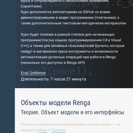
курса и сопровожденного несколькими примерами
(скриптами).
Курс дополняется репозиторием на GitHub со всеми
демонстрируемыми в видео программами (плагинами), а
также дополнительным текстовым методически материалом.
Курс будет полезен в равной степени для начинающих
программистов (на языках программирования C# и Visual
C++), а также для активных пользователей Dynamo, которые
найдут в материалах курса инструменты и возможности
автоматизации рутинных операций при работе в Renga
(насколько это доступно в Renga API).
Егор Гребенюк
Длительность: 7 часов 21 минута
Объекты модели Renga
Теория. Объект модели и его интерфейсы
Новости и оперативная информация о новых курсах — на
каналах в
Макс
и
Telegram
.