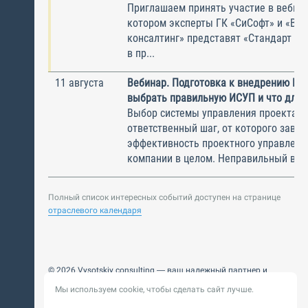
Приглашаем принять участие в вебина
котором эксперты ГК «СиСофт» и «Вы
консалтинг» представят «Стандарт по
в пр...
11 августа
Вебинар. Подготовка к внедрению ИС
выбрать правильную ИСУП и что для 
Выбор системы управления проектам
ответственный шаг, от которого завис
эффективность проектного управлени
компании в целом. Неправильный выбо
Полный список интересных событий доступен на странице
отраслевого календаря
© 2026 Vysotskiy consulting — ваш надежный партнер и
интегратор
Мы используем cookie, чтобы сделать сайт лучше.
Цифровизация, BIM, ИИ. Внедряем и оптимизируем
технологии, ускоряем рост и системность бизнеса