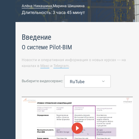
Алёна Никашина
,
Марина Шишкина
Длительность: 3 часа 45 минут
Введение
О системе Pilot-BIM
Новости и оперативная информация о новых курсах — на
каналах в
Макс
и
Telegram
.
Выберите видеосервис:
RuTube