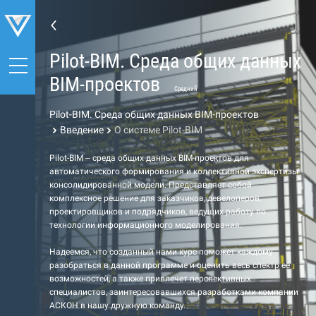
Pilot-BIM. Среда общих данных
BIM-проектов
Средний
Pilot-BIM. Среда общих данных BIM-проектов
Введение
О системе Pilot-BIM
Pilot-BIM – среда общих данных BIM-проектов для
автоматического формирования и коллективной экспертизы
консолидированной модели. Представляет собой
комплексное решение для заказчиков, девелоперов,
проектировщиков и подрядчиков, ведущих работу по
технологии информационного моделирования.
Надеемся, что созданный нами курс поможет каждому
разобраться в данной программе и оценить весь спектр её
возможностей, а также привлечет перспективных
специалистов, заинтересовавшихся разработками компании
АСКОН в нашу дружную команду.