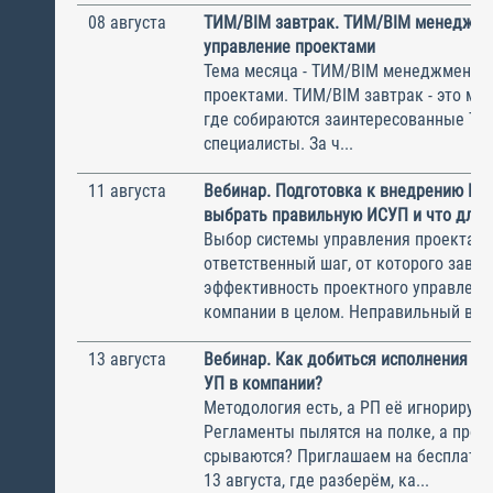
08 августа
ТИМ/BIM завтрак. ТИМ/BIM менеджме
управление проектами
Тема месяца - ТИМ/BIM менеджмент и
проектами. ТИМ/BIM завтрак - это ме
где собираются заинтересованные Т
специалисты. За ч...
11 августа
Вебинар. Подготовка к внедрению ИС
выбрать правильную ИСУП и что для 
Выбор системы управления проектам
ответственный шаг, от которого завис
эффективность проектного управлени
компании в целом. Неправильный выбо
13 августа
Вебинар. Как добиться исполнения м
УП в компании?
Методология есть, а РП её игнорирую
Регламенты пылятся на полке, а прое
срываются? Приглашаем на бесплатн
13 августа, где разберём, ка...