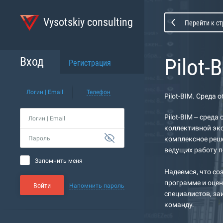
Vysotskiy consulting
Перейти к с
Pilot
Вход
Регистрация
Логин | Email
Телефон
Pilot-BIM. Среда
Pilot-BIM – сред
Логин | Email
коллективной эк
Пароль
комплексное реше
ведущих работу 
Запомнить меня
Надеемся, что со
программе и оцен
Войти
Напомнить пароль
специалистов, з
команду.