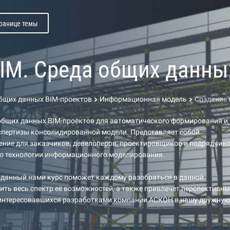
транице темы
-BIM. Среда общих данны
 общих данных BIM-проектов
Информационная модель
Создание 
а общих данных BIM-проектов для автоматического формирования и
спертизы консолидированной модели. Представляет собой
ние для заказчиков, девелоперов, проектировщиков и подрядчико
по технологии информационного моделирования.
зданный нами курс поможет каждому разобраться в данной
ить весь спектр её возможностей, а также привлечет перспективны
аинтересовавшихся разработками компании АСКОН в нашу дружную