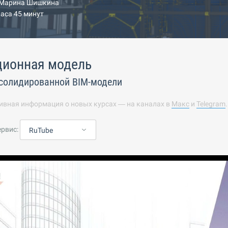
Марина Шишкина
часа 45 минут
ионная модель
солидированной BIM-модели
ивная информация о новых курсах — на каналах в
Макс
и
Telegram
ервис:
RuTube