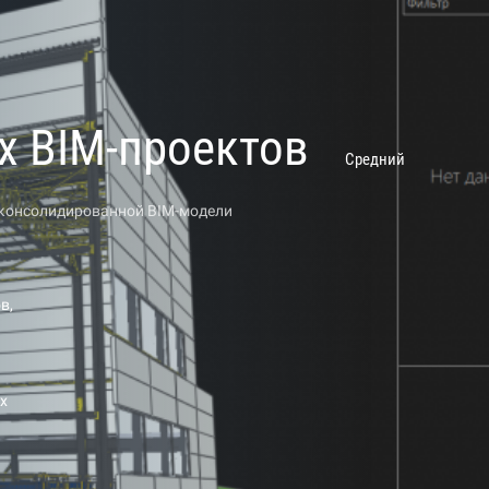
х BIM-проектов
Средний
консолидированной BIM-модели
в,
х