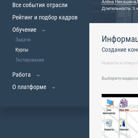
Алёна Никашина
,
Все события отрасли
Длительность: 3 
Рейтинг и подбор кадров
Обучение
Информац
Задачи
Создание кон
Курсы
Тестирования
Новости и операт
Работа
Выберите видеос
О платформе