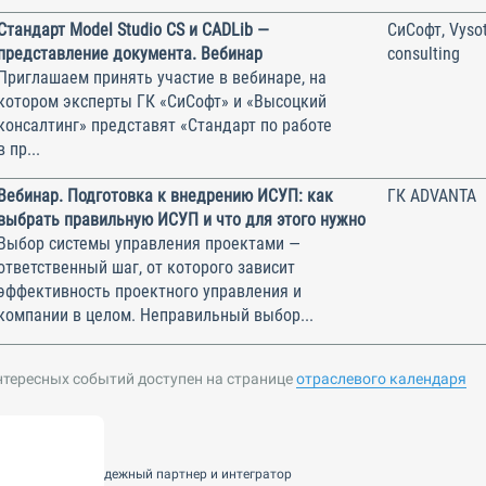
Стандарт Model Studio CS и CADLib —
СиСофт, Vysot
представление документа. Вебинар
consulting
Приглашаем принять участие в вебинаре, на
котором эксперты ГК «СиСофт» и «Высоцкий
консалтинг» представят «Стандарт по работе
в пр...
Вебинар. Подготовка к внедрению ИСУП: как
ГК ADVANTA
выбрать правильную ИСУП и что для этого нужно
Выбор системы управления проектами —
ответственный шаг, от которого зависит
эффективность проектного управления и
компании в целом. Неправильный выбор...
нтересных событий доступен на странице
отраслевого календаря
nsulting — ваш надежный партнер и интегратор