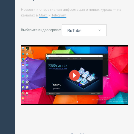
Новости и оперативная информация о новых курсах — на
каналах в
Макс
и
Telegram
.
Выберите видеосервис:
RuTube