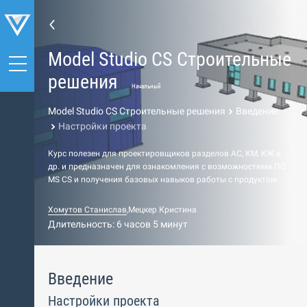
Model Studio CS Строительные
решения
Начальный
Model Studio CS Строительные решения
Введение
Настройки проекта
Курс полезен для проектировщиков разделов АС, КМ, КЖ и
др. и предназначен для ознакомления с возможностями ПО
МS СS и получения базовых навыков работы c продуктом.
Хомутов Станислав
,
Мецкер Кристина
Длительность: 6 часов 5 минут
Введение
Настройки проекта