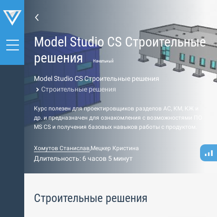
Model Studio CS Строительные
решения
Начальный
Model Studio CS Строительные решения
Строительные решения
Курс полезен для проектировщиков разделов АС, КМ, КЖ и
др. и предназначен для ознакомления с возможностями ПО
МS СS и получения базовых навыков работы c продуктом.
Хомутов Станислав
,
Мецкер Кристина
Длительность: 6 часов 5 минут
Строительные решения