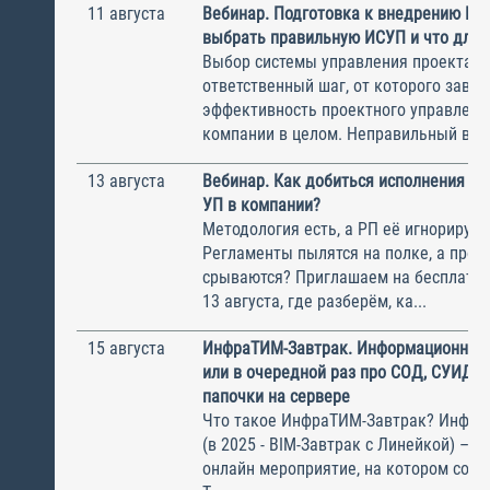
11 августа
Вебинар. Подготовка к внедрению ИС
выбрать правильную ИСУП и что для 
Выбор системы управления проектам
ответственный шаг, от которого завис
эффективность проектного управлени
компании в целом. Неправильный выбо
13 августа
Вебинар. Как добиться исполнения м
УП в компании?
Методология есть, а РП её игнорирую
Регламенты пылятся на полке, а прое
срываются? Приглашаем на бесплатн
13 августа, где разберём, ка...
15 августа
ИнфраТИМ-Завтрак. Информационный
или в очередной раз про СОД, СУИД и
папочки на сервере
Что такое ИнфраТИМ-Завтрак? Инфра
(в 2025 - BIM-Завтрак с Линейкой) – э
онлайн мероприятие, на котором соби