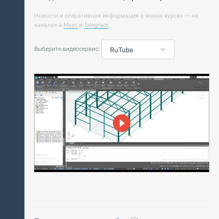
Новости и оперативная информация о новых курсах — на
каналах в
Макс
и
Telegram
.
Выберите видеосервис:
RuTube