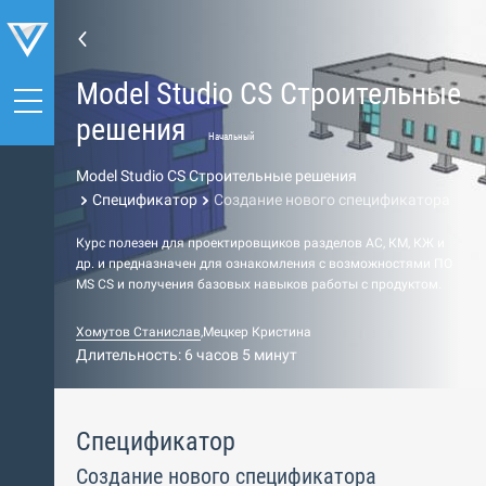
Model Studio CS Строительные
решения
Начальный
Model Studio CS Строительные решения
Спецификатор
Создание нового спецификатора
Курс полезен для проектировщиков разделов АС, КМ, КЖ и
др. и предназначен для ознакомления с возможностями ПО
МS СS и получения базовых навыков работы c продуктом.
Хомутов Станислав
,
Мецкер Кристина
Длительность: 6 часов 5 минут
Спецификатор
Создание нового спецификатора