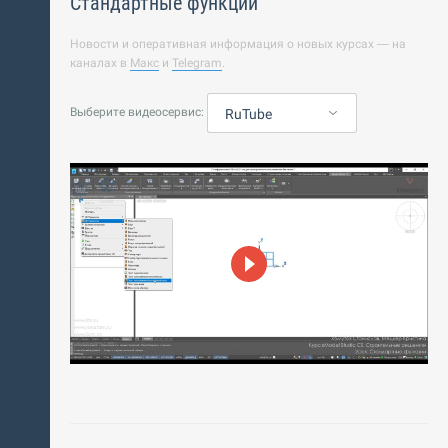
Стандартные функции
Новости и оперативная информация о новых курсах — на
каналах в
Макс
и
Telegram
.
Выберите видеосервис:
RuTube