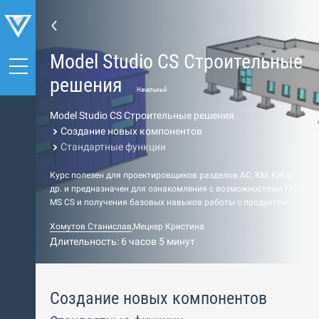
Model Studio CS Строительные
решения
Начальный
Model Studio CS Строительные решения
Создание новых компонентов
Стандартные функции
Курс полезен для проектировщиков разделов АС, КМ, КЖ и
др. и предназначен для ознакомления с возможностями ПО
МS СS и получения базовых навыков работы c продуктом.
Хомутов Станислав
,
Мецкер Кристина
Длительность: 6 часов 5 минут
Создание новых компонентов