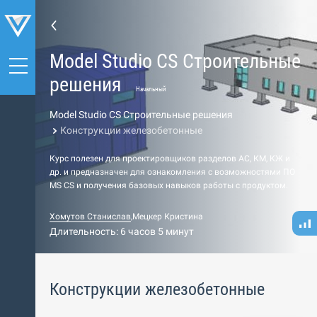
Model Studio CS Строительные
решения
Начальный
Model Studio CS Строительные решения
Конструкции железобетонные
Курс полезен для проектировщиков разделов АС, КМ, КЖ и
др. и предназначен для ознакомления с возможностями ПО
МS СS и получения базовых навыков работы c продуктом.
Хомутов Станислав
,
Мецкер Кристина
Длительность: 6 часов 5 минут
Конструкции железобетонные