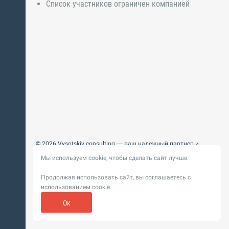
Список участников ограничен компанией
© 2026 Vysotskiy consulting — ваш надежный партнер и
интегратор
Мы используем cookie, чтобы сделать сайт лучше.
Цифровизация, BIM, ИИ. Внедряем и оптимизируем
технологии, ускоряем рост и системность бизнеса
Продолжая использовать сайт, вы соглашаетесь с
Пользовательское
Политика обработки персональных
использованием cookie.
соглашение
данных
Обновление от 14 ноября 2025. История
Ок
Сибирикс
Разработка сайта —
«
»