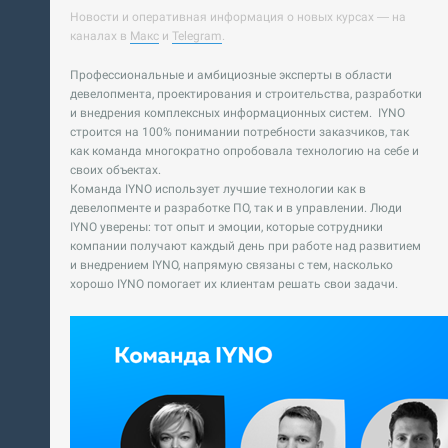
Новости и оперативная информация о новых курсах — на
каналах в
Макс
и
Telegram
.
Профессиональные и амбициозные эксперты в области
девелопмента, проектирования и строительства, разработки
и внедрения комплексных информационных систем. IYNO
строится на 100% понимании потребности заказчиков, так
как команда многократно опробовала технологию на себе и
своих объектах.
Команда IYNO использует лучшие технологии как в
девелопменте и разработке ПО, так и в управлении. Люди
IYNO уверены: тот опыт и эмоции, которые сотрудники
компании получают каждый день при работе над развитием
и внедрением IYNO, напрямую связаны с тем, насколько
хорошо IYNO помогает их клиентам решать свои задачи.