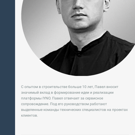
С опытом в строительстве больше 10 лет, Павел вносит
значимый вклад в формирование идеи и реализации
платформы IYNO. Павел отвечает за сервисное
сопровождение. Под его руководством работают
выделенные команды технических специалистов на проектах
клиентов.