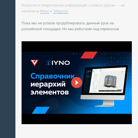
Новости и оперативная информация о новых курсах — на
каналах в
Макс
и
Telegram
.
Пока мы не успели продублировать данный урок на
российской площадке. Но мы работаем над переносом