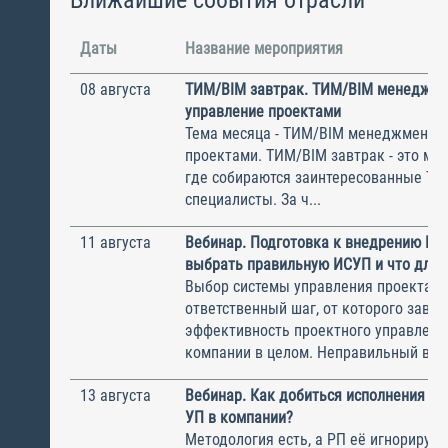
Даты
Название мероприятия
08 августа
ТИМ/BIM завтрак. ТИМ/BIM менеджме
управление проектами
Тема месяца - ТИМ/BIM менеджмент и
проектами. ТИМ/BIM завтрак - это ме
где собираются заинтересованные Т
специалисты. За ч...
11 августа
Вебинар. Подготовка к внедрению ИС
выбрать правильную ИСУП и что для 
Выбор системы управления проектам
ответственный шаг, от которого завис
эффективность проектного управлени
компании в целом. Неправильный выбо
13 августа
Вебинар. Как добиться исполнения м
УП в компании?
Методология есть, а РП её игнорирую