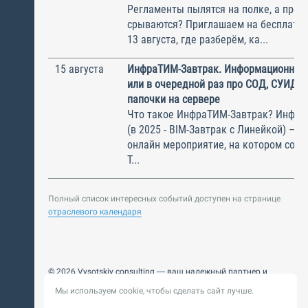
Регламенты пылятся на полке, а прое
срываются? Приглашаем на бесплатн
13 августа, где разберём, ка...
15 августа
ИнфраТИМ-Завтрак. Информационный
или в очередной раз про СОД, СУИД и
папочки на сервере
Что такое ИнфраТИМ-Завтрак? Инфра
(в 2025 - BIM-Завтрак с Линейкой) – э
онлайн мероприятие, на котором соби
Т...
Полный список интересных событий доступен на странице
отраслевого календаря
© 2026 Vysotskiy consulting — ваш надежный партнер и
интегратор
Мы используем cookie, чтобы сделать сайт лучше.
Цифровизация, BIM, ИИ. Внедряем и оптимизируем
технологии, ускоряем рост и системность бизнеса