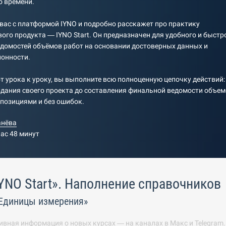
о времени.
вас с платформой IYNO и подробно расскажет про практику
ого продукта — IYNO Start. Он предназначен для удобного и быстр
домостей объёмов работ на основании достоверных данных и
ионности.
т урока к уроку, вы выполните всю полноценную цепочку действий:
здания своего проекта до составления финальной ведомости объе
позициями и без ошибок.
анёва
час 48 минут
YNO Start». Наполнение справочников
Единицы измерения»
ивная информация о новых курсах — на каналах в
Макс
и
Telegram