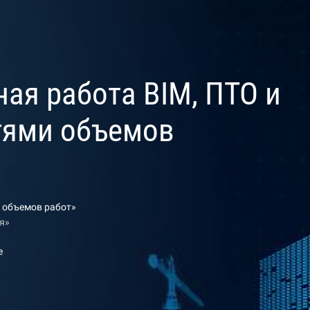
ная работа BIM, ПТО и
тями объемов
и объемов работ»
я»
е