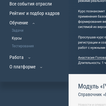
режиме реальног
Все события отрасли
Курс познакомит 
Рейтинг и подбор кадров
применения базов
формирования ве
Обучение
системой их верс
Задачи
Прослушав курс о
Курсы
регистрации и со
Тестирования
работ с нужными 
Работа
Анастасия Голов
Длительность: 1 
О платформе
Модуль «I
Справочник «
Новости и операт