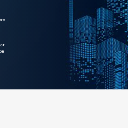
ого
 от
мов
.