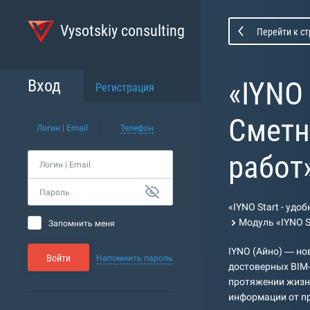
Vysotskiy consulting
Перейти к с
«IYNO 
Вход
Регистрация
Сметн
Логин | Email
Телефон
работ
Логин | Email
Пароль
«IYNO Start - уд
Модуль «IYNO S
Запомнить меня
IYNO (Айно) — но
Войти
Напомнить пароль
достоверных BIM-
протяжении жизн
информации от пр