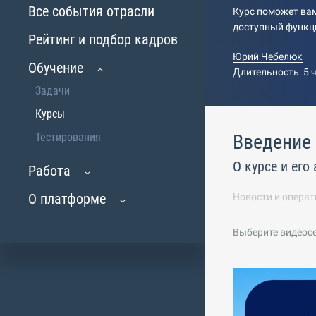
Все события отрасли
Курс поможет вам
доступный функц
Рейтинг и подбор кадров
Юрий Чебелюк
Обучение
Длительность: 5 
Задачи
Курсы
Тестирования
Введение
О курсе и его
Работа
О платформе
Новости и операт
Выберите видеос