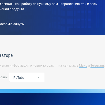
 освоить как работу по нужному вам направлению, так и весь
ионал продукта.
часов 42 минуты
 авторе
ивная информация о новых курсах — на каналах в
Макс
и
Telegram
ервис:
RuTube