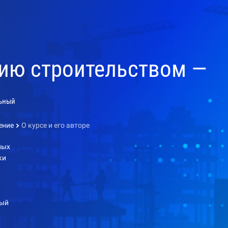
нию строительством —
ьный
ение
О курсе и его авторе
ных
ки
дый