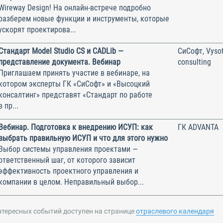
Wireway Design! На онлайн-встрече подробно
разберем новые функции и инструменты, которые
ускорят проектирова...
Стандарт Model Studio CS и CADLib —
СиСофт, Vysot
представление документа. Вебинар
consulting
Приглашаем принять участие в вебинаре, на
котором эксперты ГК «СиСофт» и «Высоцкий
консалтинг» представят «Стандарт по работе
в пр...
Вебинар. Подготовка к внедрению ИСУП: как
ГК ADVANTA
выбрать правильную ИСУП и что для этого нужно
Выбор системы управления проектами —
ответственный шаг, от которого зависит
эффективность проектного управления и
компании в целом. Неправильный выбор...
нтересных событий доступен на странице
отраслевого календаря