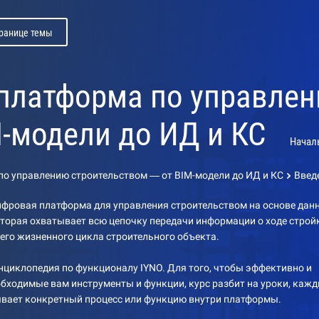
транице темы
 платформа по управле
M-модели до ИД и КС
Начал
по управлению строительством — от BIM-модели до ИД и КС
Введ
ифровая платформа для управления строительством на основе дан
оторая охватывает всю цепочку передачи информации о ходе строй
его жизненного цикла строительного объекта.
циклопедия по функционалу IYNO. Для того, чтобы эффективно и
обходимые вам инструменты и функции, курс разбит на уроки, каж
ывает конкретный процесс или функцию внутри платформы.