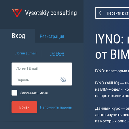
Vysotskiy consulting
Перейти к с
IYNO:
Вход
Регистрация
от BI
Логин | Email
Телефон
Логин | Email
IYNO: платформа 
Пароль
IYNO (АЙНО) — ц
из BIM-модели, к
Запомнить меня
на протяжении вс
Войти
Напомнить пароль
Данный курс — эн
легко изучить не
из которых опис