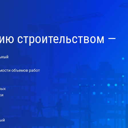
нию строительством —
ьный
мости объемов работ
ных
ки
дый