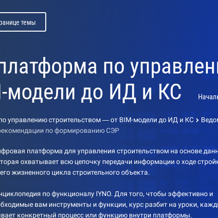
транице темы
 платформа по управле
M-модели до ИД и КС
Начал
по управлению строительством — от BIM-модели до ИД и КС
Ведо
рекомендации по формированию СЭР
ифровая платформа для управления строительством на основе дан
оторая охватывает всю цепочку передачи информации о ходе строй
его жизненного цикла строительного объекта.
циклопедия по функционалу IYNO. Для того, чтобы эффективно и
обходимые вам инструменты и функции, курс разбит на уроки, каж
ывает конкретный процесс или функцию внутри платформы.