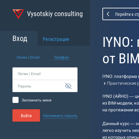
Vysotskiy consulting
Перейти к с
IYNO:
Вход
Регистрация
от BI
Логин | Email
Телефон
Логин | Email
IYNO: платформа 
Практические 
Пароль
IYNO (АЙНО) — ц
Запомнить меня
из BIM-модели, к
на протяжении вс
Войти
Напомнить пароль
Данный курс — эн
легко изучить не
из которых опис