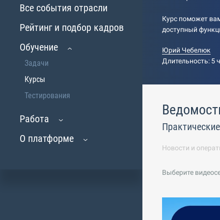
Все события отрасли
Курс поможет вам
Рейтинг и подбор кадров
доступный функц
Обучение
Юрий Чебелюк
Длительность: 5 
Задачи
Курсы
Тестирования
Ведомост
Работа
Практически
О платформе
Новости и операт
Выберите видеос