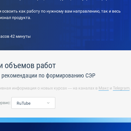
 освоить как работу по нужному вам направлению, так и весь
ионал продукта.
часов 42 минуты
и объемов работ
е рекомендации по формированию СЭР
ивная информация о новых курсах — на каналах в
Макс
и
Telegram
ервис:
RuTube