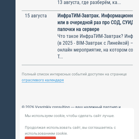
13 августа, где разберём, ка...
15 августа
ИнфраТИМ-Завтрак. Информационный
или в очередной раз про СОД, СУИД и
папочки на сервере
Что такое ИнфраТИМ-Завтрак? Инфра
(в 2025 - BIM-Завтрак с Линейкой) – э
онлайн мероприятие, на котором соби
Т...
Полный список интересных событий доступен на странице
отраслевого календаря
© 2026 Vysotskiy consulting — ваш надежный партнер и
интегратор
Мы используем cookie, чтобы сделать сайт лучше.
Цифровизация, BIM, ИИ. Внедряем и оптимизируем
технологии, ускоряем рост и системность бизнеса
Продолжая использовать сайт, вы соглашаетесь с
Пользовательское
Политика обработки персональных
использованием cookie.
соглашение
данных