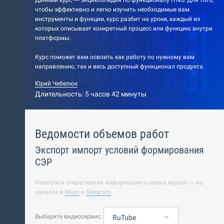
Данный курс — энциклопедия по функционалу IYNO. Для того,
чтобы эффективно и легко изучить необходимые вам
инструменты и функции, курс разбит на уроки, каждый из
которых описывает конкретный процесс или функцию внутри
платформы.
Курс поможет вам освоить как работу по нужному вам
направлению, так и весь доступный функционал продукта.
Юрий Чебелюк
Длительность: 5 часов 42 минуты
Ведомости объемов работ
Экспорт импорт условий формирования
СЭР
Новости и оперативная информация о новых курсах — на
каналах в
Макс
и
Telegram
.
Выберите видеосервис:
RuTube