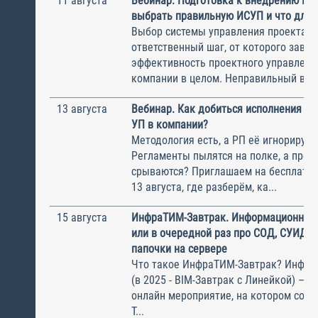
11 августа
Вебинар. Подготовка к внедрению ИС
выбрать правильную ИСУП и что для 
Выбор системы управления проектам
ответственный шаг, от которого завис
эффективность проектного управлени
компании в целом. Неправильный выбо
13 августа
Вебинар. Как добиться исполнения м
УП в компании?
Методология есть, а РП её игнорирую
Регламенты пылятся на полке, а прое
срываются? Приглашаем на бесплатн
13 августа, где разберём, ка...
15 августа
ИнфраТИМ-Завтрак. Информационный
или в очередной раз про СОД, СУИД и
папочки на сервере
Что такое ИнфраТИМ-Завтрак? Инфра
(в 2025 - BIM-Завтрак с Линейкой) – э
онлайн мероприятие, на котором соби
Т...