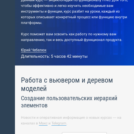
Данный курс — энциклопедия по функционалу IYNO. Для того,
чтобы эффективно и легко изучить необходимые вам
инструменты и функции, курс разбит на уроки, каждый из
которых описывает конкретный процесс или функцию внутри
платформы.
Курс поможет вам освоить как работу по нужному вам
направлению, так и весь доступный функционал продукта.
Юрий Чебелюк
Длительность: 5 часов 42 минуты
Работа с вьювером и деревом
моделей
Создание пользовательских иерархий
элементов
Новости и оперативная информация о новых курсах — на
каналах в
Макс
и
Telegram
.