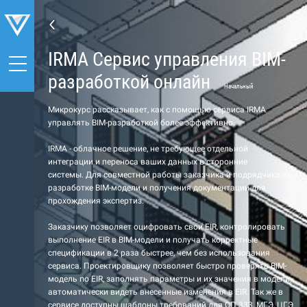
IRMA Сервис управления BIM-
разработкой онлайн
Начальный
Микрокурс рассказывает, как с помощью сервиса IRMA
управлять BIM-разработкой более эффективно.
IRMA - облачное решение, не требующее отдельной
интеграции и переноса ваших данных в сторонние
системы. Для совместной работы заказчика и подрядчика по
разработке BIM-модели и получения документации для
прохождения экспертиз.
Заказчику позволяет оцифровать свои EIR, контролировать
выполнение EIR в BIM-модели и получать корректные
спецификации в 2 раза быстрее, чем без использования
сервиса. Проектировщику позволяет быстро проверять BIM-
модель по EIR, заполнять параметры и их значения в модели,
автоматически видеть внесенные изменения в EIR. Так же в
сервисе доступны шаблоны требований для СП 333, МГЭ, ЦГЭ