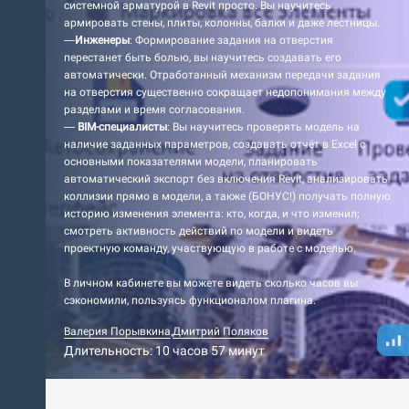
системной арматурой в Revit просто. Вы научитесь
армировать стены, плиты, колонны, балки и даже лестницы.
—
Инженеры
: Формирование задания на отверстия
перестанет быть болью, вы научитесь создавать его
автоматически. Отработанный механизм передачи задания
на отверстия существенно сокращает недопонимания между
разделами и время согласования.
—
BIM-специалисты
: Вы научитесь проверять модель на
наличие заданных параметров, создавать отчёт в Excel с
основными показателями модели, планировать
автоматический экспорт без включения Revit, анализировать
коллизии прямо в модели, а также (БОНУС!) получать полную
историю изменения элемента: кто, когда, и что изменил;
смотреть активность действий по модели и видеть
проектную команду, участвующую в работе с моделью.
В личном кабинете вы можете видеть сколько часов вы
сэкономили, пользуясь функционалом плагина.
Валерия Порывкина
,
Дмитрий Поляков
Длительность: 10 часов 57 минут