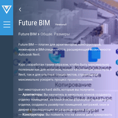
Future BIM
Начальный
Future BIM
Общее. Размеры
Future BIM — плагин для архитекторов, конструкторов,
инженеров и BIM-специалистов, расширяющий возможности
Autodesk Revit.
Курс разработан таким образом, чтобы быть максимально
полезным как для новичков, только начинающих свой путь в
Revit, так и для опытных специалистов, стремящихся
максимально ускорить процесс проектирования.
Вот некоторые из hard skills, которые вы получите:
—
Архитекторы
: Вы научитесь в несколько кликов создавать
отделку помещений, автоматически формировать ведомость
отделки, создавать развёртки помещений, витражей, окон и
дверей с последующим их размещением на листах.
—
Конструкторы
: Вы поймете, что на самом деле армировать