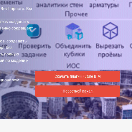
Revit просто. Вы
тесь создавать
твенно сокращает
ов, создавать
рт без
ть полную
ий по модели и
Скачать плагин Future BIM
кционалом
Новостной канал