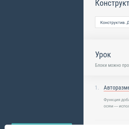
Конструкт
Конструктив. 
Урок
Блоки можно про
Авторазме
Функция доб
осям — испо