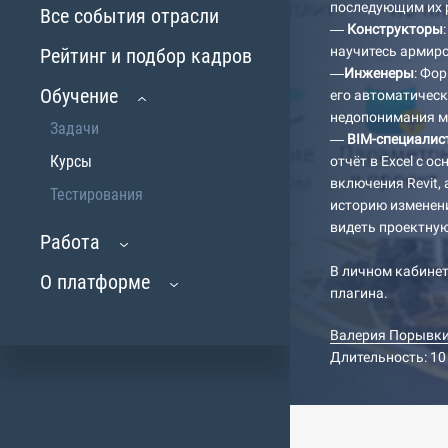
последующим их 
Все события отрасли
—
Конструкторы
научитесь армиро
Рейтинг и подбор кадров
—
Инженеры
: Фо
Обучение
его автоматическ
недопонимания м
Задачи
—
BIM-специалис
Курсы
отчёт в Excel с 
включения Revit,
Тестирования
историю изменени
видеть проектную
Работа
В личном кабинет
О платформе
плагина.
Валерия Порывк
Длительность: 10