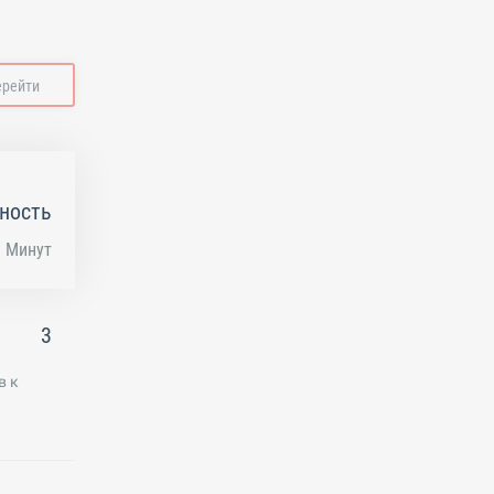
ерейти
ность
Минут
3
в к