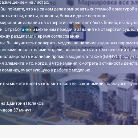
размещением на листах.
: Вы поймете, что на самом деле армировать системной арматурой в 
вать стены, плиты, колонны, балки и даже лестницы.
рмирование задания на отверстия перестанет быть болью, вы научи
и. Отработанный механизм передачи задания на отверстия сущес
ежду разделами и время согласования.
ты
: Вы научитесь проверять модель на наличие заданных параметр
основными показателями модели, планировать автоматический экспо
 анализировать коллизии прямо в модели, а также (БОНУС!) получа
я элемента: кто, когда, и что изменил; смотреть активность действ
 команду, участвующую в работе с моделью.
е вы можете видеть сколько часов вы сэкономили, пользуясь фун
ина
,
Дмитрий Поляков
 часов 57 минут