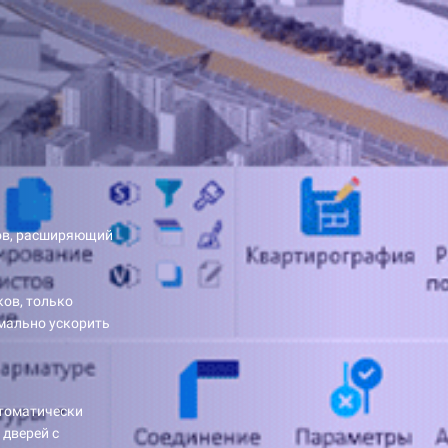
тов, расширяющий
ов, только
имально ускорить
втоматически
 дверей с