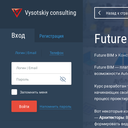
Vysotskiy consulting
Назад к стра
Future
Вход
Регистрация
Логин | Email
Телефон
Future BIM
Конс
Future BIM — пла
Логин | Email
возможности Auto
Пароль
Курс разработан 
начинающих свой 
Запомнить меня
процесс проекти
Войти
Напомнить пароль
Вот некоторые из 
—
Архитекторы
:
формировать ведо