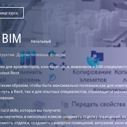
нице курса
 BIM
Начальный
труктив. Другие полезные функции
гин для архитекторов, конструкторов, инженеров и BIM-специалис
desk Revit.
таким образом, чтобы быть максимально полезным как для новичк
путь в Revit, так и для опытных специалистов, стремящихся макс
рования.
hard skills, которые вы получите:
 Вы научитесь в несколько кликов создавать отделку помещений, а
мость отделки, создавать развёртки помещений, витражей, окон и