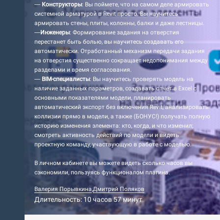
—
Конструкторы
: Вы поймете, что на самом деле армировать
системной арматурой в Revit просто. Вы научитесь
армировать стены, плиты, колонны, балки и даже лестницы.
—
Инженеры
: Формирование задания на отверстия
перестанет быть болью, вы научитесь создавать его
автоматически. Отработанный механизм передачи задания
на отверстия существенно сокращает недопонимания между
разделами и время согласования.
—
BIM-специалисты
: Вы научитесь проверять модель на
наличие заданных параметров, создавать отчёт в Excel с
основными показателями модели, планировать
автоматический экспорт без включения Revit, анализировать
коллизии прямо в модели, а также (БОНУС!) получать полную
историю изменения элемента: кто, когда, и что изменил;
смотреть активность действий по модели и видеть
проектную команду, участвующую в работе с моделью.
В личном кабинете вы можете видеть сколько часов вы
сэкономили, пользуясь функционалом плагина.
Валерия Порывкина
,
Дмитрий Поляков
Длительность: 10 часов 57 минут