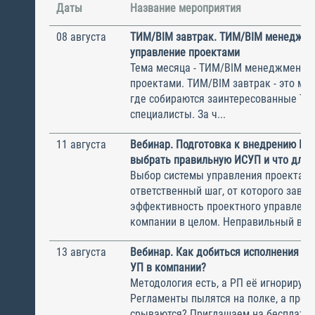
Даты
Название мероприятия
08 августа
ТИМ/BIM завтрак. ТИМ/BIM менеджме
управление проектами
Тема месяца - ТИМ/BIM менеджмент и
проектами. ТИМ/BIM завтрак - это ме
где собираются заинтересованные Т
специалисты. За ч...
11 августа
Вебинар. Подготовка к внедрению ИС
выбрать правильную ИСУП и что для 
Выбор системы управления проектам
ответственный шаг, от которого завис
эффективность проектного управлени
компании в целом. Неправильный выбо
13 августа
Вебинар. Как добиться исполнения м
УП в компании?
Методология есть, а РП её игнорирую
Регламенты пылятся на полке, а прое
срываются? Приглашаем на бесплатн