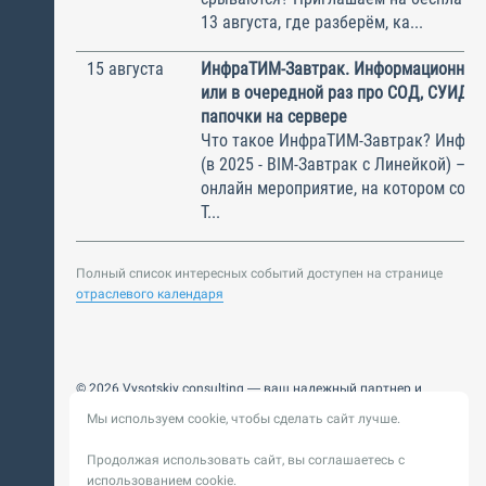
13 августа, где разберём, ка...
15 августа
ИнфраТИМ-Завтрак. Информационный
или в очередной раз про СОД, СУИД и
папочки на сервере
Что такое ИнфраТИМ-Завтрак? Инфра
(в 2025 - BIM-Завтрак с Линейкой) – э
онлайн мероприятие, на котором соби
Т...
Полный список интересных событий доступен на странице
отраслевого календаря
© 2026 Vysotskiy consulting — ваш надежный партнер и
интегратор
Мы используем cookie, чтобы сделать сайт лучше.
Цифровизация, BIM, ИИ. Внедряем и оптимизируем
технологии, ускоряем рост и системность бизнеса
Продолжая использовать сайт, вы соглашаетесь с
Пользовательское
Политика обработки персональных
использованием cookie.