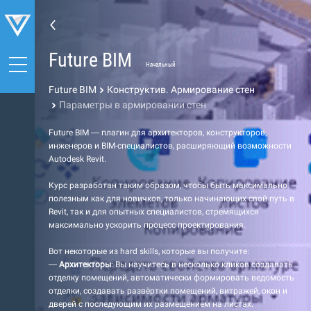
Future BIM
Начальный
Future BIM
Конструктив. Армирование стен
Параметры в армировании стен
Future BIM — плагин для архитекторов, конструкторов,
инженеров и BIM-специалистов, расширяющий возможности
Autodesk Revit.
Курс разработан таким образом, чтобы быть максимально
полезным как для новичков, только начинающих свой путь в
Revit, так и для опытных специалистов, стремящихся
максимально ускорить процесс проектирования.
Вот некоторые из hard skills, которые вы получите:
—
Архитекторы
: Вы научитесь в несколько кликов создавать
отделку помещений, автоматически формировать ведомость
отделки, создавать развёртки помещений, витражей, окон и
дверей с последующим их размещением на листах.